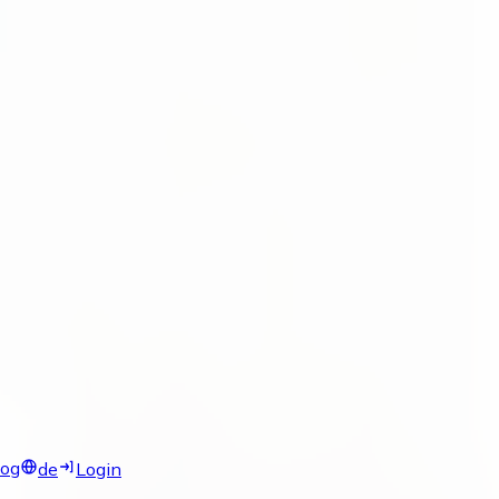
log
de
Login