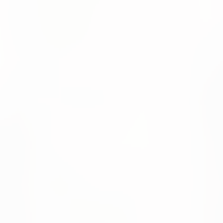
i von KI-gestützten Punktlösungen zu einer modularen Plattf
ück - mit vielen wertvollen Gesprächen mit Kunden und neue
n Ihrer Supply Chain treffen?
e und Potenziale.