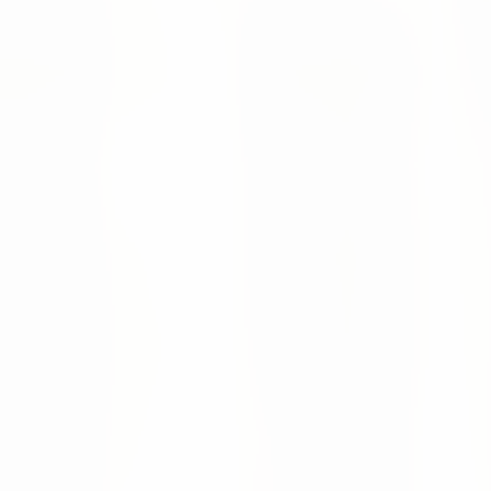
#erpsoftware cannot match"
TUM Venture Labs
Technische Universität München
TUM Venture Labs
Weiterlesen
Neuigkeiten
16 Jul 2026
Altruan startet mit KI-gestützter Supply-Chain-
Altruan nutzt numi für KI-gestützte Prognosen, automatisie
Moritz Krol
Neuigkeiten
28 May 2026
numi in Supply Chain Magazine Netherlands vorg