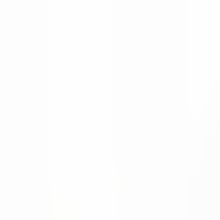
Supply Chain Magazine Netherlands berichtet, wie sich num
Moritz Krol
Neuigkeiten
08 Apr 2026
Rückblick auf die LogiMAT 2026 in Stuttgart
Wir blicken auf eine rundum erfolgreiche LogiMAT 2026 zur
Moritz Krol
Möchten Sie bessere Entscheidungen i
Sprechen Sie mit unserem Team über Ihre aktuellen Prozess
Mit unserem Team sprechen