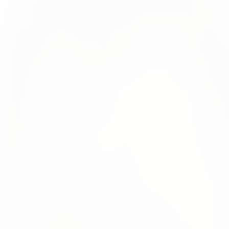
Labs für Software und AI
om TUM Venture Labs for Software and Artificial Intelligence
om TUM Venture Labs for Software and Artificial Intelligence
Krol, co-founder of numi solutions with more than 10 years 
t. First pilots on #ecommercestore customers are quite imp