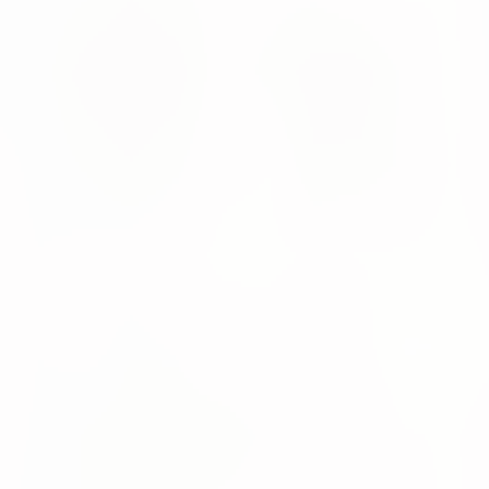
Intelligence von numi
rte Disposition und Echtzeit-Transparenz in der Supply Chai
estellt