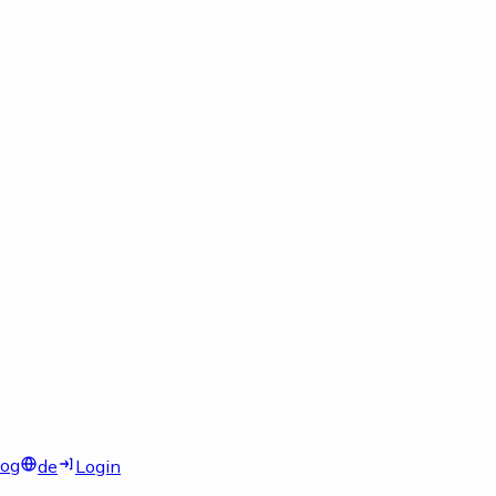
log
de
Login