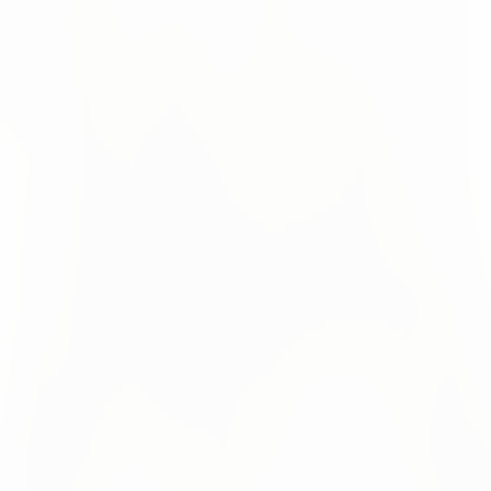
2024
of Things" teilgenommen. Es war eine großartige Erfahrung 
elten wertvolle Einblicke in aktuelle Branchentrends.