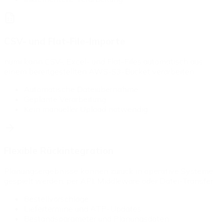
CSV- und Flat-File-Importe
numi kann CSV-, Excel- und Flat-Files automatisch aus
einem bereitgestellten AWS-S3-Bucket verarbeiten.
Automatische Dateiübernahme
Geplante Verarbeitung
Kein manueller Upload notwendig
Flexible Rückintegration
Planungsergebnisse können zurück in operative Systeme
gespielt werden, per API, Middleware oder Datei-Transfer.
Bestellvorschläge
Liefertermine und ATP-Updates
Bestandsparameter und Planungsdaten