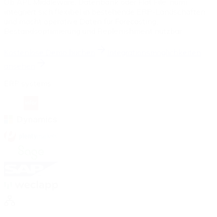
Ob API, Middleware, Datenbank oder Flat File: numi
integriert sich flexibel in bestehende ERP-Landschaften
und macht operative Daten für Forecasting,
Bestandsoptimierung und Replenishment nutzbar.
Kostenlose Demo buchen
Integrationsmöglichkeiten
ansehen
ERP systems