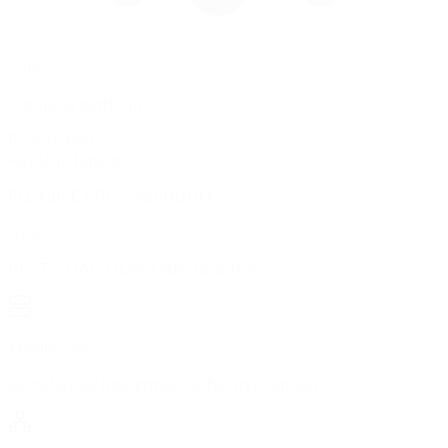
numi
Planning platform
Forecasting
Replenishment
FLEXIBLE ERP-ANBINDUNG
APIs
REST, SOAP, OData oder GraphQL
Middleware
bestehende Integrationsschichten nutzen