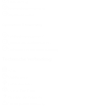
Forecasting
Bestandsoptimierung
Replenishment
Operative Steuerung
Fehlteilmanagement
Lieferantenkollaboration
Dokumentenautomatisierung
Technische Verbindung
APIs
Middleware
Datenbanken
CSV & Flat Files
Flexible Writebacks
Fehlerprotokollierung