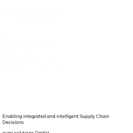
Kostenlose Demo buchen
Priorisierte Entscheidungen
Live
Daten synchronisiert
Empfehlungen erstellt
Bestellung priorisiert
Ergebnis zurückgespielt
Enabling integrated and intelligent Supply Chain
Decisions
numi solutions GmbH