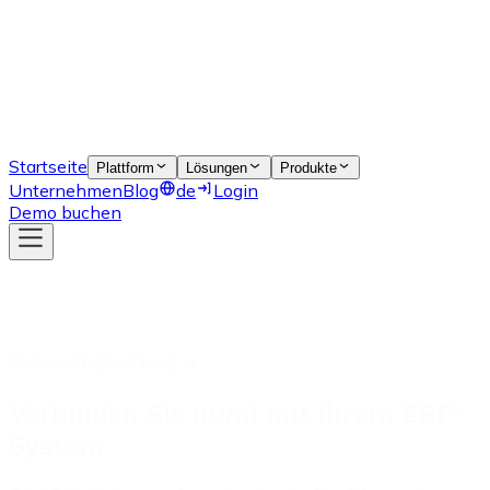
Startseite
Plattform
Lösungen
Produkte
Unternehmen
Blog
de
Login
Demo buchen
ERP-INTEGRATIONEN
Verbinden Sie numi mit Ihrem ERP-
System