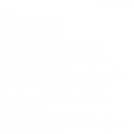
1
Kritische Artikel erkennen
2
Bestellungen priorisieren
3
Liefertermine verbessern
FAQs zu ERP-Integrationen
Welche ERP-Systeme kann numi anbinden?
+
Brauchen wir eine API?
+
Können Daten zurück ins ERP geschrieben werden?
+
Können wir unsere bestehende Middleware nutzen?
+
Unterstützt numi CSV- oder Flat-File-Importe?
+
Bereit, numi mit Ihrem ERP zu
verbinden?
Erfahren Sie, wie numi Ihre ERP-Daten in bessere
Forecasts, optimierte Bestände und schnellere operative
Entscheidungen übersetzt.