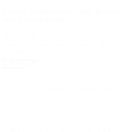
Bereits angebundene ERP-Systeme
und Schnittstellen
Nicht jedes ERP benötigt eine eigene Standardseite.
Wenn Ihr System APIs, Exporte oder Middleware
unterstützt, können wir eine passende Anbindung
entwickeln.
SAP
Planung für SAP S/4HANA und SAP Business One.
Integration ansehen
Sage X3
KI-gestützte Planung auf Basis von Sage-X3-Daten.