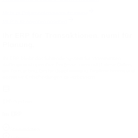
Mehr zu
Dokumentenautomatisierung
MCP & KI-Agenten ansehen
Ihr ERP für Transaktionen. numi für
Planung.
Ihr ERP bleibt das führende System für Stammdaten,
Aufträge und operative Prozesse. numi nutzt diese Daten,
um Forecasting, Bestandsoptimierung, Replenishment und
operative Entscheidungen zu verbessern.
ERP-System
Im ERP
Stammdaten
Aufträge