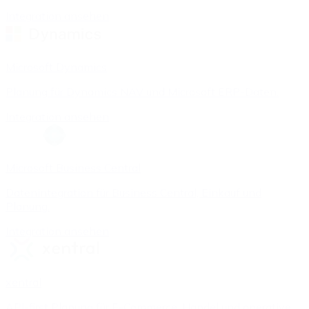
Integration ansehen
Microsoft Dynamics
Planung für Dynamics NAV und Microsoft ERP-Daten.
Integration ansehen
Microsoft Business Central
Datenintegration für Business Central, Einkauf und
Planung.
Integration ansehen
xentral
API-first Planung für E-Commerce, Handel und operative