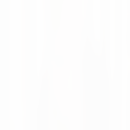
numi in Supply Chain Magazine Netherlands
vorgestellt
Supply Chain Magazine Netherlands berichtet, wie sich
numi von KI-gestützten Punktlösungen zu einer modularen
Plattform für Supply Chain Planning und Execution
entwickelt.
Moritz Krol
Neuigkeiten
08 Apr 2026
Rückblick auf die LogiMAT 2026 in Stuttgart
Wir blicken auf eine rundum erfolgreiche LogiMAT 2026
zurück - mit vielen wertvollen Gesprächen mit Kunden und
neuen Kontakten.
Moritz Krol
Möchten Sie bessere