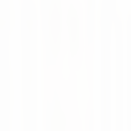
Willkommen an Bord, Peiyang! Wir können es kaum
erwarten, all die erstaunlichen Dinge zu sehen, die wir
gemeinsam erreichen werden.
New Team Member
Data Scientist
Weiterlesen
Neuigkeiten
16 Jul 2026
Altruan startet mit KI-gestützter Supply-
Chain-Intelligence von numi
Altruan nutzt numi für KI-gestützte Prognosen,
automatisierte Disposition und Echtzeit-Transparenz in
der Supply Chain von mehr als 75.000
Gesundheitsprodukten.
Moritz Krol
Neuigkeiten
28 May 2026