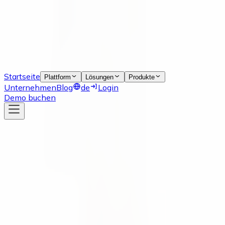
Startseite
Plattform
Lösungen
Produkte
Unternehmen
Blog
de
Login
Demo buchen
Neuigkeiten
17 Apr 2024
Willkommen im Team, Peiyang Wu!
Ein herzliches Willkommen an Peiyang Wu, der uns bei
der Datenverwaltung unterstützt