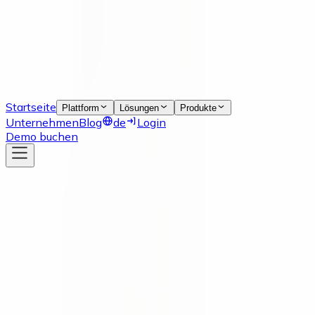
Startseite
Plattform
Lösungen
Produkte
Unternehmen
Blog
de
Login
Demo buchen
Neuigkeiten
22 Oct 2024
5 Wichtige Arten der
Lieferantenzusammenarbeit für
optimierte Prozesse