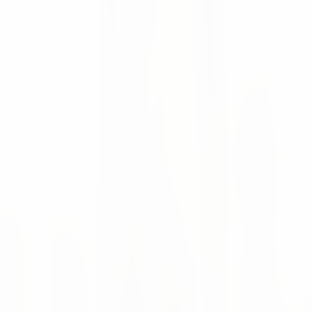
Genauigkeit und termingerechte Lieferungen zu
verbessern.
Qualitätskooperation - Eine gleichbleibende
Produktqualität durch geteilte Verantwortung
sicherstellen.
Innovationskooperation - Gemeinsam mit
Lieferanten innovative Produkte und Prozesse
entwickeln.