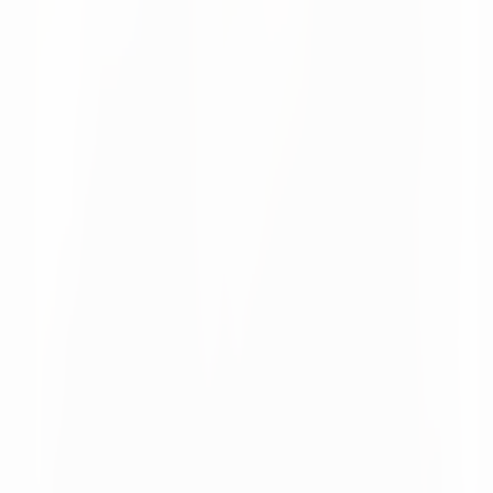
Neuigkeiten
08 Apr 2026
Rückblick auf die LogiMAT 2026 in Stuttgart
Wir blicken auf eine rundum erfolgreiche LogiMAT 2026
zurück - mit vielen wertvollen Gesprächen mit Kunden und
neuen Kontakten.
Moritz Krol
Möchten Sie bessere
Entscheidungen in Ihrer Supply
Chain treffen?
Sprechen Sie mit unserem Team über Ihre aktuellen
Prozesse und Potenziale.
Mit unserem Team sprechen