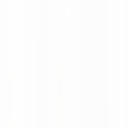
Altruan startet mit KI-gestützter Supply-
Chain-Intelligence von numi
Altruan nutzt numi für KI-gestützte Prognosen,
automatisierte Disposition und Echtzeit-Transparenz in
der Supply Chain von mehr als 75.000
Gesundheitsprodukten.
Moritz Krol
Neuigkeiten
28 May 2026
numi in Supply Chain Magazine Netherlands
vorgestellt
Supply Chain Magazine Netherlands berichtet, wie sich
numi von KI-gestützten Punktlösungen zu einer modularen
Plattform für Supply Chain Planning und Execution
entwickelt.
Moritz Krol